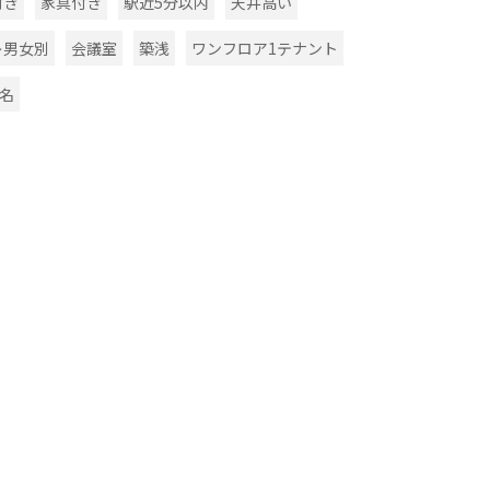
付き
家具付き
駅近5分以内
天井高い
レ男女別
会議室
築浅
ワンフロア1テナント
0名