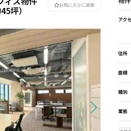
フィス物件
お気に入りに追加
45坪）
アク
住所
面積
種別
業態