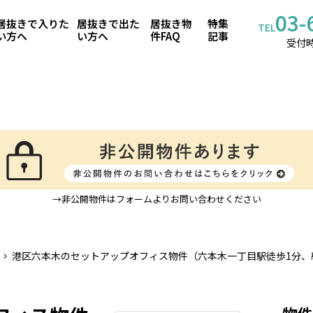
03-
居抜きで入りた
居抜きで出た
居抜き物
特集
TEL
い方へ
い方へ
件FAQ
記事
受付時
→非公開物件はフォームよりお問い合わせください
港区六本木のセットアップオフィス物件（六本木一丁目駅徒歩1分、
物件