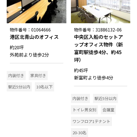
物件番号：01064666
物件番号：31886132-06
港区北青山のオフィス
中央区入船のセットア
ップオフィス物件（新
約20坪
富町駅徒歩4分、約45
外苑前より徒歩2分
坪）
約45坪
内装付き
家具付き
新富町より徒歩4分
駅近5分以内
10名以下
内装付き
駅近5分以内
トイレ男女別
会議室
ワンフロア1テナント
20-30名