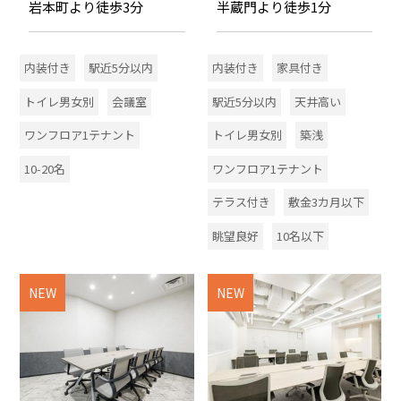
岩本町より徒歩3分
半蔵門より徒歩1分
内装付き
駅近5分以内
内装付き
家具付き
トイレ男女別
会議室
駅近5分以内
天井高い
ワンフロア1テナント
トイレ男女別
築浅
10-20名
ワンフロア1テナント
テラス付き
敷金3カ月以下
眺望良好
10名以下
NEW
NEW