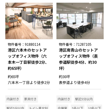
物件番号：91880114
物件番号：71287105
港区六本木のセットア
港区南青山のセットア
ップオフィス物件（六
ップオフィス物件（表
本木一丁目駅徒歩2分、
参道駅徒歩4分、約30
約65坪）
坪）
約65坪
約30坪
六本木一丁目より徒歩2分
表参道より徒歩4分
内装付き
家具付き
内装付き
駅近5分以内
駅近5分以内
トイレ男女別
会議室
5名以下
10名以下