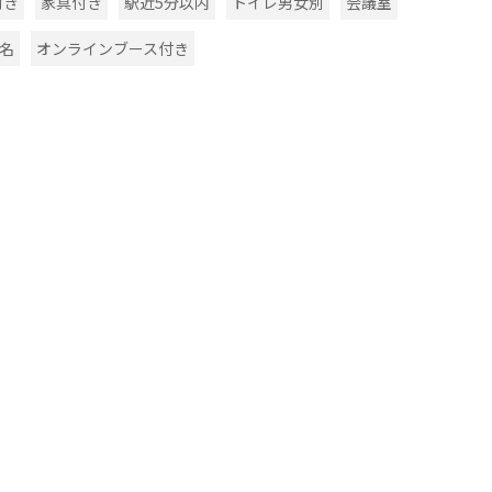
付き
家具付き
駅近5分以内
トイレ男女別
会議室
0名
オンラインブース付き