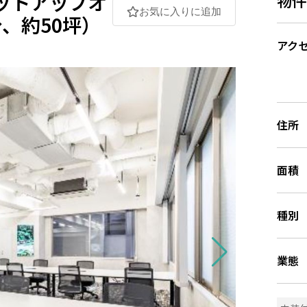
ットアップオ
お気に入りに追加
、約50坪）
アク
住所
面積
種別
業態