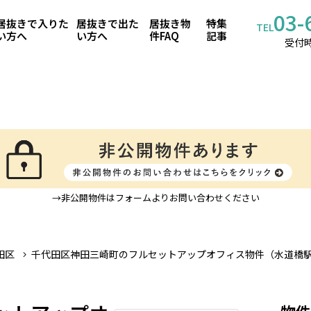
03-
居抜きで入りた
居抜きで出た
居抜き物
特集
TEL
い方へ
い方へ
件FAQ
記事
受付時
→非公開物件はフォームよりお問い合わせください
田区
千代田区神田三崎町のフルセットアップオフィス物件（水道橋駅
物件